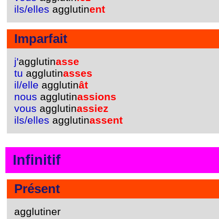
ils/elles
agglutin
ent
Imparfait
j'
agglutin
asse
tu
agglutin
asses
il/elle
agglutin
ât
nous
agglutin
assions
vous
agglutin
assiez
ils/elles
agglutin
assent
Infinitif
Présent
agglutiner