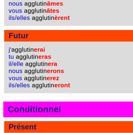
nous
agglutin
âmes
vous
agglutin
âtes
ils/elles
agglutin
èrent
Futur
j'
agglutin
erai
tu
agglutin
eras
il/elle
agglutin
era
nous
agglutin
erons
vous
agglutin
erez
ils/elles
agglutin
eront
Conditionnel
Présent