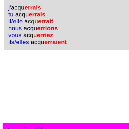
j'
acqu
errais
tu
acqu
errais
il/elle
acqu
errait
nous
acqu
errions
vous
acqu
erriez
ils/elles
acqu
erraient