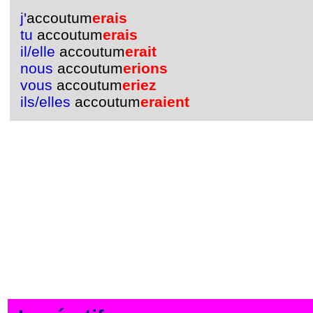
j'
accoutum
erais
tu
accoutum
erais
il/elle
accoutum
erait
nous
accoutum
erions
vous
accoutum
eriez
ils/elles
accoutum
eraient