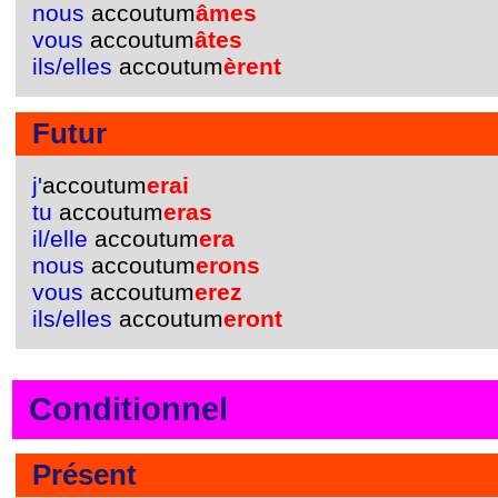
nous
accoutum
âmes
vous
accoutum
âtes
ils/elles
accoutum
èrent
Futur
j'
accoutum
erai
tu
accoutum
eras
il/elle
accoutum
era
nous
accoutum
erons
vous
accoutum
erez
ils/elles
accoutum
eront
Conditionnel
Présent