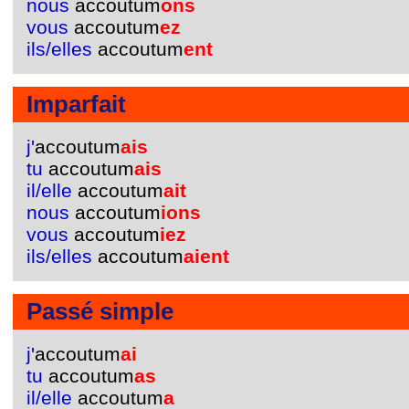
nous
accoutum
ons
vous
accoutum
ez
ils/elles
accoutum
ent
Imparfait
j'
accoutum
ais
tu
accoutum
ais
il/elle
accoutum
ait
nous
accoutum
ions
vous
accoutum
iez
ils/elles
accoutum
aient
Passé simple
j'
accoutum
ai
tu
accoutum
as
il/elle
accoutum
a