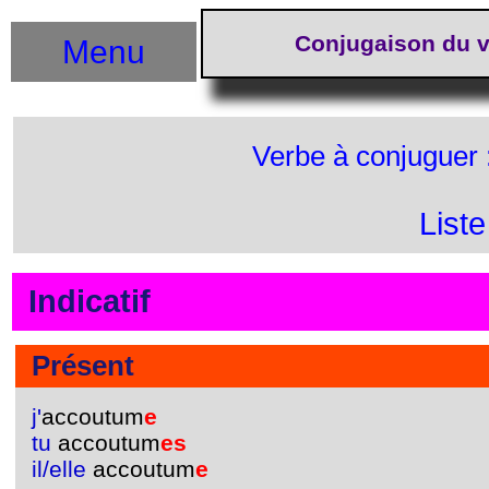
Conjugaison du v
Menu
Verbe à conjuguer 
List
Indicatif
Présent
j'
accoutum
e
tu
accoutum
es
il/elle
accoutum
e