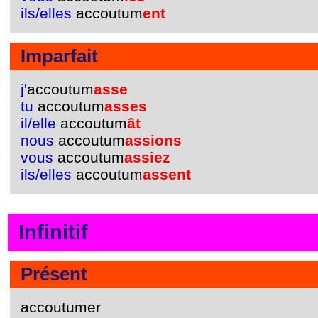
ils/elles
accoutum
ent
Imparfait
j'
accoutum
asse
tu
accoutum
asses
il/elle
accoutum
ât
nous
accoutum
assions
vous
accoutum
assiez
ils/elles
accoutum
assent
Infinitif
Présent
accoutumer