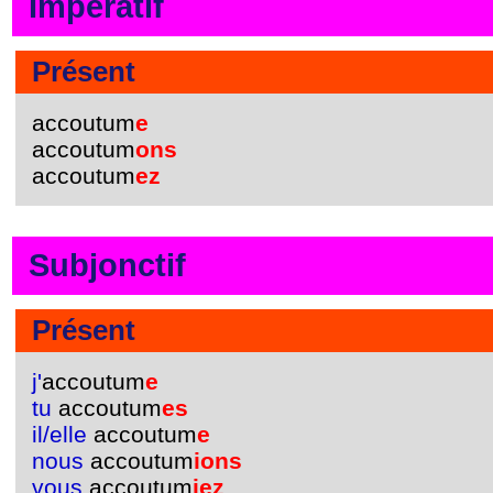
Impératif
Présent
accoutum
e
accoutum
ons
accoutum
ez
Subjonctif
Présent
j'
accoutum
e
tu
accoutum
es
il/elle
accoutum
e
nous
accoutum
ions
vous
accoutum
iez